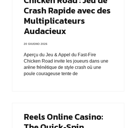
Chicken Road : Jeu de
Crash Rapide avec des
Multiplicateurs
Audacieux
20 GIUGNO 2026
Aperçu du Jeu & Appel du Fast-Fire
Chicken Road invite les joueurs dans une
arène frénétique de style crash où une
poule courageuse tente de
Reels Online Casino:
The Quick‑Spin