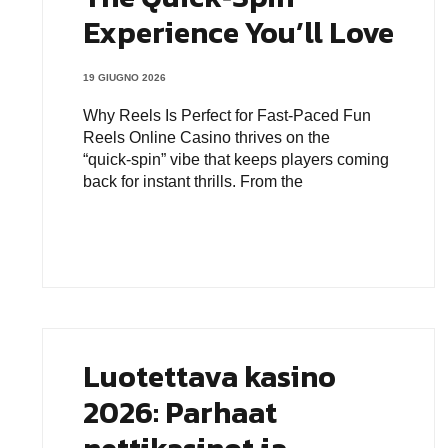
Experience You’ll Love
19 GIUGNO 2026
Why Reels Is Perfect for Fast‑Paced Fun
Reels Online Casino thrives on the
“quick‑spin” vibe that keeps players coming
back for instant thrills. From the
Luotettava kasino
2026: Parhaat