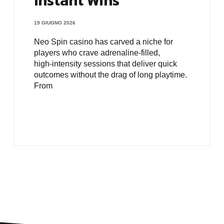
Instant Wins
19 GIUGNO 2026
Neo Spin casino has carved a niche for
players who crave adrenaline‑filled,
high‑intensity sessions that deliver quick
outcomes without the drag of long playtime.
From