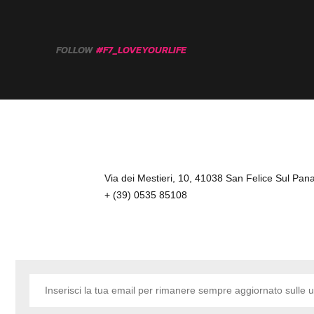
FOLLOW
#F7_LOVEYOURLIFE
Via dei Mestieri, 10, 41038 San Felice Sul Pa
+ (39) 0535 85108