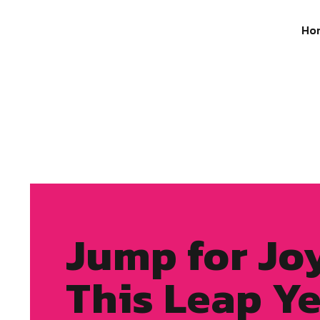
Ho
Jump for Jo
This Leap Y