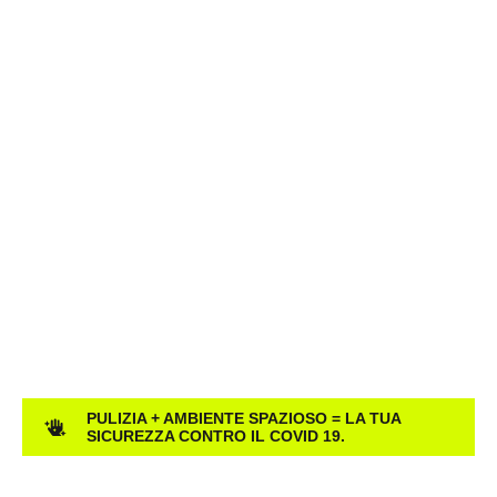
PULIZIA + AMBIENTE SPAZIOSO = LA TUA
SICUREZZA CONTRO IL COVID 19.